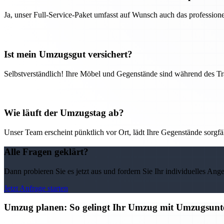
Ja, unser Full-Service-Paket umfasst auf Wunsch auch das professio
Ist mein Umzugsgut versichert?
Selbstverständlich! Ihre Möbel und Gegenstände sind während des Tra
Wie läuft der Umzugstag ab?
Unser Team erscheint pünktlich vor Ort, lädt Ihre Gegenstände sorgfälti
Alle Fragen geklärt?
Dann probieren Sie es jetzt aus und fordern Sie Ihr individuelles Ang
Jetzt Anfrage starten
Umzug planen: So gelingt Ihr Umzug mit Umzugsun